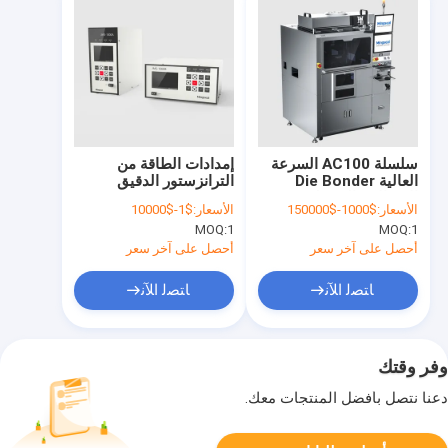
سلسلة AC100 السرعة
إمدادات الطاقة من
العالية Die Bonder
الترانزستور الدقيق
الاتصالات المتنقلة QFN
الأسعار:
$1000-$150000
الأسعار:
$1-$10000
MEMS SIP غيرها صناعة
MOQ:
1
MOQ:
1
السيارات Aiot Filp
فحص الشريحة
أحصل على آخر سعر
أحصل على آخر سعر
ﺎﺘﺼﻟ ﺍﻶﻧ
ﺎﺘﺼﻟ ﺍﻶﻧ
وفر وقتك
دعنا نتصل بأفضل المنتجات معك.