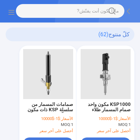
كلّ منتوج
(62)
KSP1000 مكون واحد
صمامات المسمار من
صمام المسمار طلاء
سلسلة KSP ذات مكون
الختم ربط ملء التعبئة
واحد آلة توزيع مكتبية ،
الأسعار:
$1-$10000
الأسعار:
$1-$10000
والتغليف حاوية UV تبرئة
FFKM ، DC بدون فرشاة
MOQ:
1
MOQ:
1
الجل الحراري اللاصق
أحصل على آخر سعر
أحصل على آخر سعر