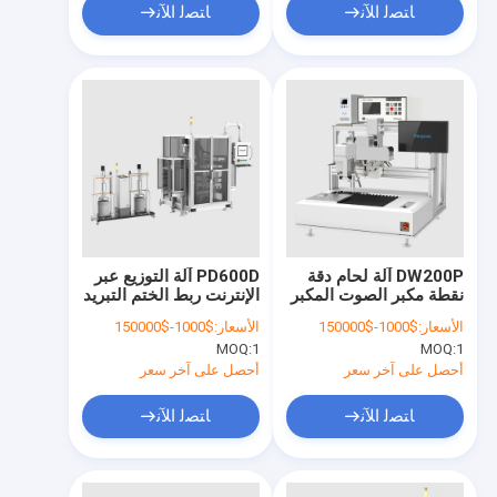
ﺎﺘﺼﻟ ﺍﻶﻧ
ﺎﺘﺼﻟ ﺍﻶﻧ
DW200P آلة لحام دقة
PD600D آلة التوزيع عبر
نقطة مكبر الصوت المكبر
الإنترنت ربط الختم التبريد
/ المستقبل محرك
القيادة الكهربائية
الأسعار:
$1000-$150000
الأسعار:
$1000-$150000
الاهتزاز المسطح FPC
EDU/ECU DCDC OBC
MOQ:
1
MOQ:
1
BMS LIDAR كاميرات
المركبة
أحصل على آخر سعر
أحصل على آخر سعر
ﺎﺘﺼﻟ ﺍﻶﻧ
ﺎﺘﺼﻟ ﺍﻶﻧ