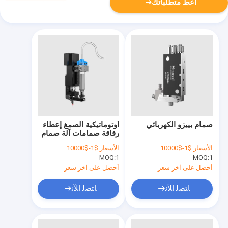
أعط متطلباتك
صمام بييزو الكهربائي
أوتوماتيكية الصمغ إعطاء
رقاقة صمامات آلة صمام
المسامير المركزية حقنة
الأسعار:
$1-$10000
الأسعار:
$1-$10000
MOQ:
1
MOQ:
1
أحصل على آخر سعر
أحصل على آخر سعر
ﺎﺘﺼﻟ ﺍﻶﻧ
ﺎﺘﺼﻟ ﺍﻶﻧ