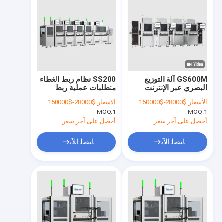
GS600M آلة التوزيع
SS200 نظام ربط الغطاء
البصري عبر الإنترنت
متطلبات عملية ربط
MEMS الميكروفون
الغطاء من FCBGA /
الأسعار:
$28000-$150000
الأسعار:
$28000-$150000
MEMS البارومتر التحكم
FCCSP. دعم الدوائر
MOQ:
1
MOQ:
1
في التوزيع الدقيق للغاية
المتكاملة OEM
أحصل على آخر سعر
أحصل على آخر سعر
ﺎﺘﺼﻟ ﺍﻶﻧ
ﺎﺘﺼﻟ ﺍﻶﻧ
المنزل
المنتجات
برنامج VR