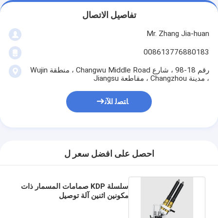
تفاصيل الاتصال
Mr. Zhang Jia-huan
008613776880183
رقم 18-98 ، شارع Changwu Middle Road ، منطقة Wujin
، مدينة Changzhou ، مقاطعة Jiangsu
ﺎﺘﺼﻟ ﺍﻶﻧ
احصل على افضل سعر ل
سلسلة KDP صمامات المسمار ذات
مكونين اثنين آلة توصيل
المكتب،FFKM، DC بدون فرشاة