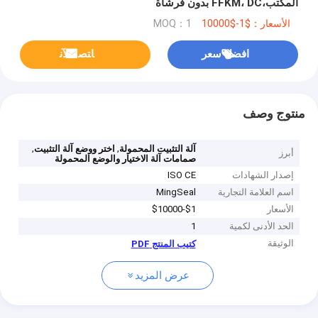
المكتب،FFKM، DC بدون فرشاة
الأسعار：$1-$10000
MOQ：1
افضل سعر
ﺎﺘﺼﻟ ﺍﻶﻧ
منتوج وصف
,
,
آلة التثبيت المحمولة
اختر ووضع آلة التثبيت
أبرز
صمامات آلة الاختيار والوضع المحمولة
إصدار الشهادات
ISO CE
اسم العلامة التجارية
MingSeal
الأسعار
$1-$10000
الحد الأدنى لكمية
1
الوثيقة
كتيب المنتج PDF
عرض المزيد