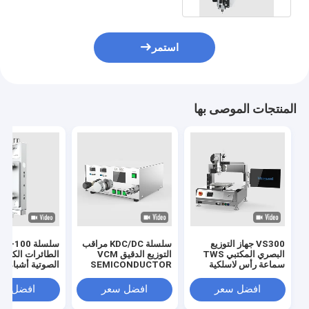
استمر
المنتجات الموصى بها
VS300 جهاز التوزيع
سلسلة KDC/DC مراقب
البصري المكتبي TWS
التوزيع الدقيق VCM
الطائرات الكهربا
سماعة رأس لاسلكية
SEMICONDUCTOR
الصوتية أشباه ا
مستقبل محرك خطي
CHIP DIE BOND
البصريات الإلكتر
مكبر صوت محرك مسطح
MEMS
السيارات بطارية
افضل سعر
افضل سعر
افضل سع
LCM
الجديدة