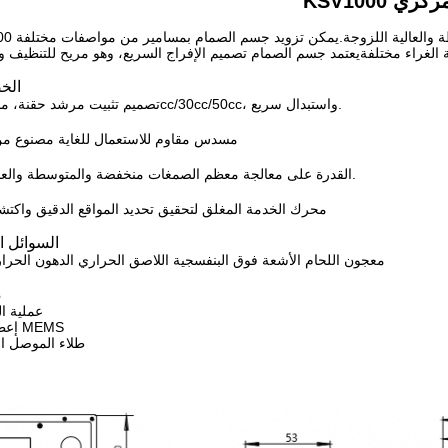
المركزي
الخ
تصميم تثبيت مرشد حقنة، مناسبة لشرابيح 10cc/30cc/50cc، واستبدال سريع.
مسدس مقاوم للاستعمال للغاية مصنوع م
القدرة على معالجة معظم الصمغات منخفضة والمتوسطة والعالية اللزوجة.
محرك الخدمة المغلق لتحقيق تحديد المواقع الدقيق واكتش
السوائل ال
معجون اللحام الأشعة فوق البنفسجية اللاصق الحراري الدهون الحرار
م
الكاميرا AA عمل
إعطاء معجون اللحام MEMS
طلاء الموصل ا