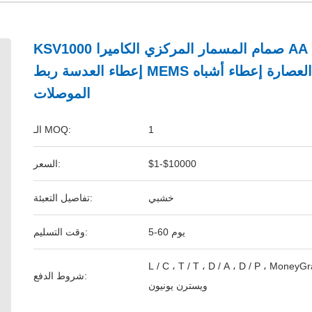
KSV1000 صمام المسمار المركزي الكاميرا AA عملية
إعطاء العدسة ربط MEMS اللحام العصارة إعطاء أشباه
الموصلات
1
الـ MOQ:
$1-$10000
السعر:
خشبي
تفاصيل التعبئة:
5-60 يوم
وقت التسليم:
L / C ، T / T ، D / A ، D / P ، MoneyG
شروط الدفع:
ويسترن يونيون