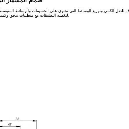
KSV1000 صمام المسمار 
لتغطية التطبيقات مع متطلبات تدفق وكمية الغراء مختلفةيعتمد جسم الصمام تصميم الإفراج السريع، وهو مريح للتنظيف والصيانة السريعة.