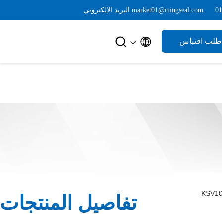
البريد الإلكتروني market01@mingseal.com


طلب اقتباس
تفاصيل المنتجات