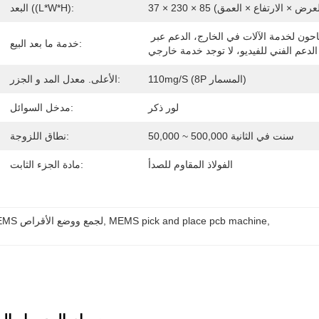
 × 85 مم (العرض × الارتفاع × العمق)
البعد ((L*W*H):
المهندسون متاحون لخدمة الآلات في الخارج، الدعم عبر 
خدمة ما بعد البيع:
 الدعم الفني للفيديو، لا توجد خدمة خارجي
110mg/s (8P المسمار)
الأعلى. معدل المد و الجزر:
لور ذكر
مدخل السوائل:
50,000 ~ 500,000 سنت في الثانية
نطاق اللزوجة:
الفولاذ المقاوم للصدأ
مادة الجزء الثابت:
, 
MEMS pick and place pcb machine
, 
آلة تحرير ووضع الـ (PCB),آلة MEMS لتحديد المواقع,آلة MEMS لجمع ووضع الأقراص