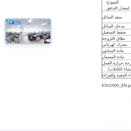
النموذج
 لمعدل التدفق
منفذ السائل
مدخل السائل
ضغط التشغيل
نطاق اللزوجة
محرك كهربائي
مادة الستاتور
مادة المسمار
جة حرارة العمل
تثناء الكابلات)
ء الحقنة والغراء)
KSV1000_EN.p