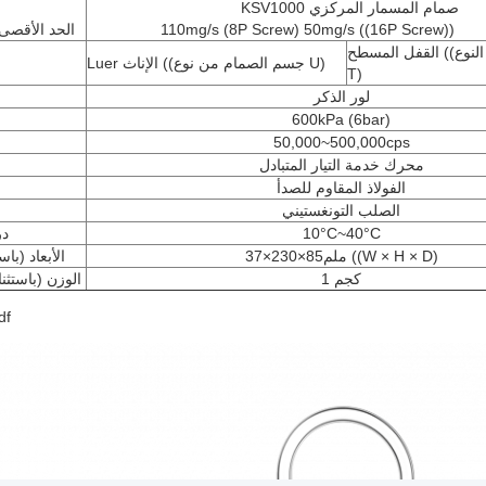
KSV1000 صمام المسمار المركزي
110mg/s (8P Screw) 50mg/s ((16P Screw))
الحد الأقصى
القفل المسطح ((جسم الصمام من النوع
Luer الإناث ((جسم الصمام من نوع U)
T)
لور الذكر
600kPa (6bar)
50,000~500,000cps
محرك خدمة التيار المتبادل
الفولاذ المقاوم للصدأ
الصلب التونغستيني
10°C~40°C
در
37×230×85ملم ((W × H × D)
الأبعاد (باس
1 كجم
الوزن (باستثنا
df