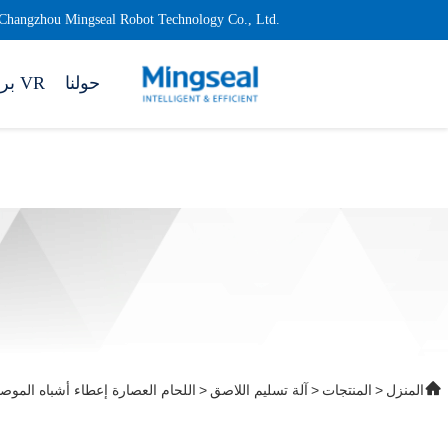
Changzhou Mingseal Robot Technology Co., Ltd.
حولنا
برنامج VR
المنزل
>
المنتجات
>
آلة تسليم اللاصق
>
KSV1000 صمام المسمار المركزي الكاميرا AA عملية إعطاء العدسة ربط MEMS اللحام العصارة إعطاء أشبا