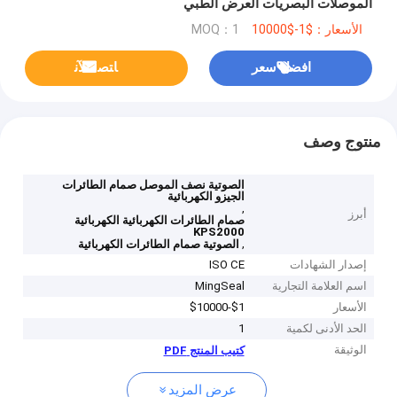
الموصلات البصريات العرض الطبي
الأسعار：$1-$10000
MOQ：1
افضل سعر
ﺎﺘﺼﻟ ﺍﻶﻧ
منتوج وصف
الصوتية نصف الموصل صمام الطائرات
الجيزو الكهربائية
,
أبرز
صمام الطائرات الكهربائية الكهربائية
KPS2000
,
الصوتية صمام الطائرات الكهربائية
إصدار الشهادات
ISO CE
اسم العلامة التجارية
MingSeal
الأسعار
$1-$10000
الحد الأدنى لكمية
1
الوثيقة
كتيب المنتج PDF
عرض المزيد