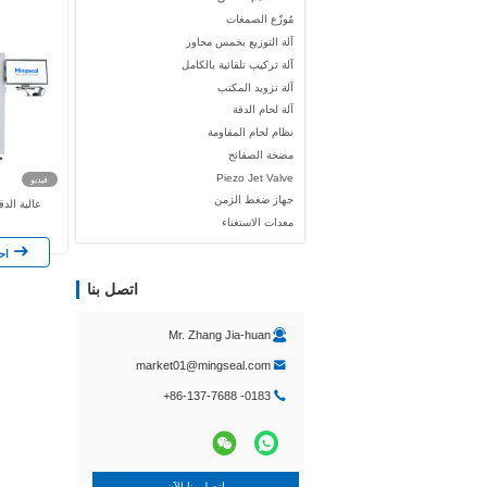
مُوزّع الصمغات
آلة التوزيع بخمس محاور
آلة تركيب تلقائية بالكامل
آلة تزويد المكتب
آلة لحام الدقة
نظام لحام المقاومة
مضخة الصفائح
Piezo Jet Valve
فيديو
جهاز ضغط الزمن
آلة توزيع CCM / VCM عالية ا
معدات الاستغناء
احصل على أفضل سعر
اتصل بنا
Mr. Zhang Jia-huan
market01@mingseal.com
+86-137-7688 -0183
اتصل بنا الآن