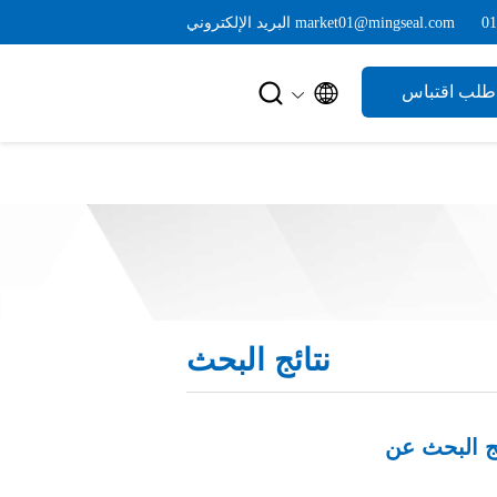
البريد الإلكتروني market01@mingseal.com


طلب اقتباس
نتائج البحث