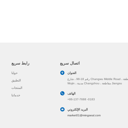
اتصال سريع
رابط سريع
العنوان
حولنا
رقم 18-98 ، شارع Changwu Middle Road ، منطقة
التطبيق
Wujin ، مدينة Changzhou ، مقاطعة Jiangsu
المنتجات
الهاتف
خدماتنا
+86-137-7688 -0183
البريد الإلكتروني
market01@mingseal.com