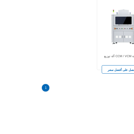
لدقة
1